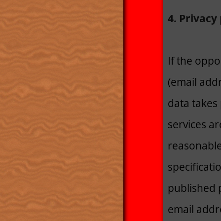
4. Privacy 
If the oppo
(email addr
data takes 
services ar
reasonable 
specificati
published 
email addr