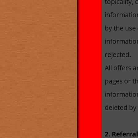
topicality,
informatio
by the use 
information
rejected.
All offers 
pages or th
informatio
deleted by
2. Referra