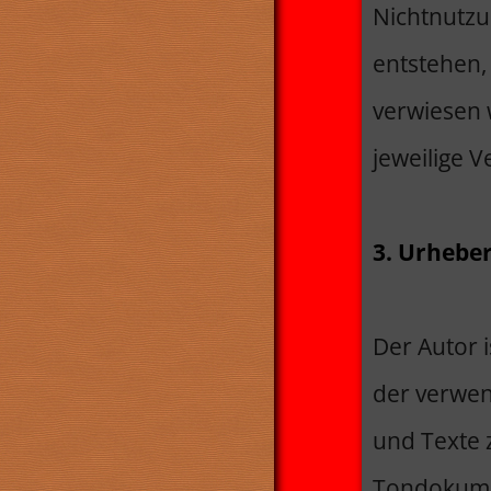
Nichtnutzu
entstehen, 
verwiesen w
jeweilige V
3. Urhebe
Der Autor i
der verwe
und Texte z
Tondokume