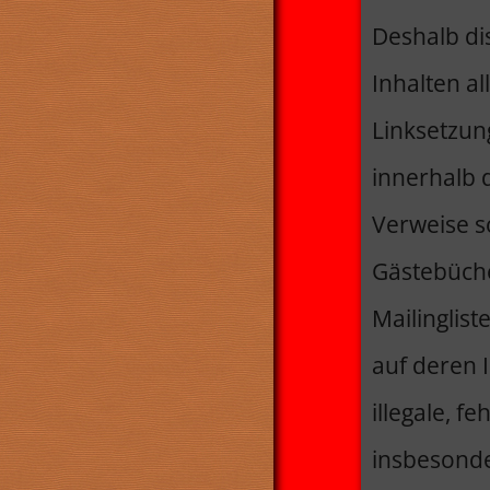
Deshalb dis
Inhalten al
Linksetzung
innerhalb 
Verweise s
Gästebüche
Mailinglis
auf deren I
illegale, f
insbesonde