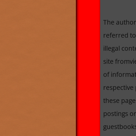
The author 
referred to
illegal con
site fromv
of informat
respective 
these pages
postings o
guestbooks 