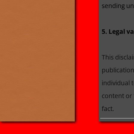
sending un
5. Legal va
This discla
publication
individual 
content or 
fact.