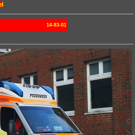
el
14-83-01