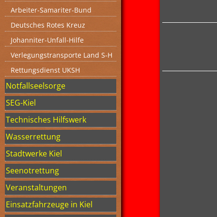
Arbeiter-Samariter-Bund
Deutsches Rotes Kreuz
Johanniter-Unfall-Hilfe
Verlegungstransporte Land S-H
Rettungsdienst UKSH
Notfallseelsorge
SEG-Kiel
Technisches Hilfswerk
Wasserrettung
Stadtwerke Kiel
Seenotrettung
Veranstaltungen
Einsatzfahrzeuge in Kiel