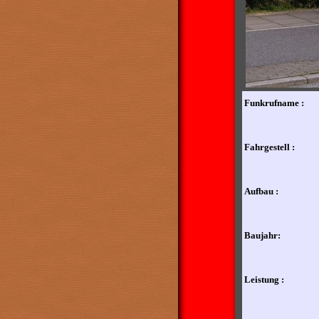
Funkrufname :
Fahrgestell :
Aufbau :
Baujahr:
Leistung :