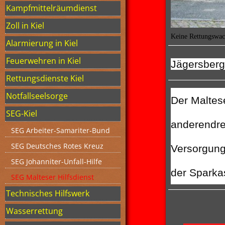
Kampfmittelräumdienst
Zoll in Kiel
Keine Rettungswac
Alarmierung in Kiel
Feuerwehren in Kiel
Jägersberg
Rettungsdienste Kiel
Notfallseelsorge
Der Malteser
SEG-Kiel
anderendrei
SEG Arbeiter-Samariter-Bund
SEG Deutsches Rotes Kreuz
Versorgung
SEG Johanniter-Unfall-Hilfe
der Sparka
SEG Malteser Hilfsdienst
Technisches Hilfswerk
Wasserrettung