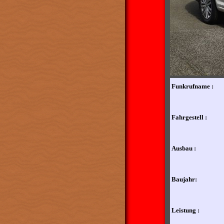
Funkrufname :
Fahrgestell :
Ausbau :
Baujahr:
Leistung :