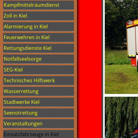
Kampfmittelräumdienst
Zoll in Kiel
Alarmierung in Kiel
Feuerwehren in Kiel
Rettungsdienste Kiel
Notfallseelsorge
SEG-Kiel
Technisches Hilfswerk
Wasserrettung
Stadtwerke Kiel
Seenotrettung
Veranstaltungen
Einsatzfahrzeuge in Kiel