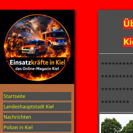
Üb
Ki
*********
*********
*********
Startseite
********
Landeshauptstadt Kiel
Nachrichten
Polizei in Kiel