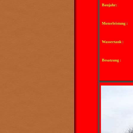
Baujahr:
Motorleistung :
Wassertank :
Besatzung :