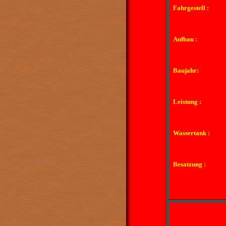
Fahrgestell :
Aufbau :
Baujahr:
Leistung :
Wassertank :
Besatzung :