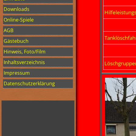
Downloads
Hilfeleistun
Online-Spiele
AGB
Tanklöschfah
Gästebuch
Hinweis, Foto/Film
Inhaltsverzeichnis
Löschgruppe
Impressum
Datenschutzerklärung