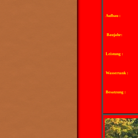
Aufbau :
Baujahr:
Leistung :
Wassertank :
Besatzung :