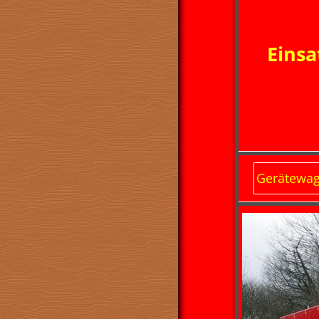
Eins
Gerätewag