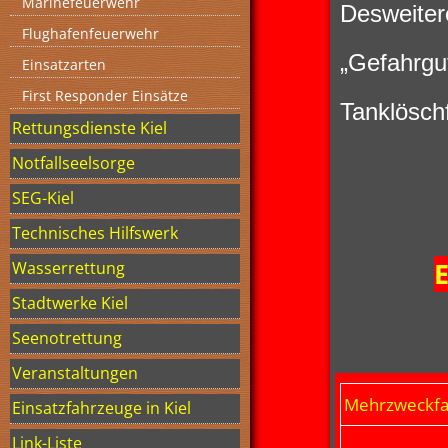
Marinefeuerwehr
Desweiter
Flughafenfeuerwehr
„Gefahrgu
Einsatzarten
First Responder Einsätze
Tanklösch
Rettungsdienste Kiel
Notfallseelsorge
SEG-Kiel
Technisches Hilfswerk
E
Wasserrettung
Stadtwerke Kiel
Seenotrettung
Veranstaltungen
Mehrzweckfa
Einsatzfahrzeuge in Kiel
Link-Liste