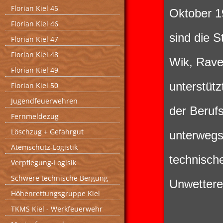
Florian Kiel 45
Oktober 1
Florian Kiel 46
sind die S
Florian Kiel 47
Florian Kiel 48
Wik, Rave
Florian Kiel 49
unterstütz
Florian Kiel 50
Jugendfeuerwehren
der Beruf
Fernmeldezug
Löschzug + Gefahrgut
unterweg
Atemschutz-Logistik
technische
Verpflegung-Logisik
Schwere technische Bergung
Unwettere
Höhenrettungsgruppe Kiel
TKMS Kiel - Werkfeuerwehr