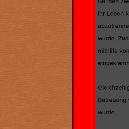
Bei den zw
ihr Leben 
abzutrenne
wurde. Zud
mithilfe v
eingeklemm
Gleichzeiti
Betreuung 
wurde.