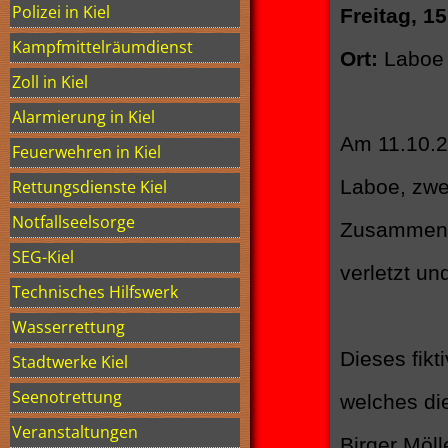
Polizei in Kiel
Freitag, 1
Kampfmittelräumdienst
Ort:
Laboe 
Zoll in Kiel
Alarmierung in Kiel
Am 11.10.20
Feuerwehren in Kiel
Laboe, zwe
Rettungsdienste Kiel
Notfallseelsorge
Zusammenst
SEG-Kiel
verletzt un
Technisches Hilfswerk
Wasserrettung
Dieses fikt
Stadtwerke Kiel
Seenotrettung
welches di
Veranstaltungen
Birger Möll